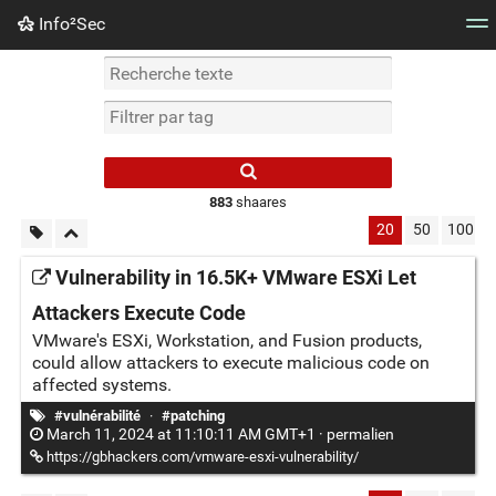
Info²Sec
Nuage de tags
Mur d'images
Quotidien
Flux RS
883
shaares
20
50
100
Vulnerability in 16.5K+ VMware ESXi Let
Attackers Execute Code
VMware's ESXi, Workstation, and Fusion products,
could allow attackers to execute malicious code on
affected systems.
#vulnérabilité
·
#patching
March 11, 2024 at 11:10:11 AM GMT+1 ·
permalien
https://gbhackers.com/vmware-esxi-vulnerability/